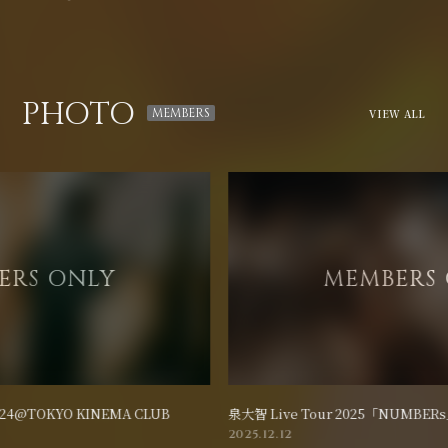
PHOTO
VIEW ALL
泉大智 Live Tour 2025「NUMBERs」@恵比寿LIQUIDROOM
泉大
2025.12.12
20