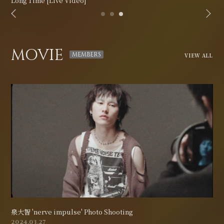
Long Time [Live Video]
MOVIE
VIEW ALL
泉大智 'nerve impulse' Photo Shooting
2024.03.27