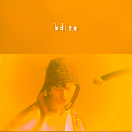
NEWS
SCHEDULE
PROFILE
DISCOGRAPHY
VIDEO
MOVIE
PHOTO
無料会員登録
ログイン