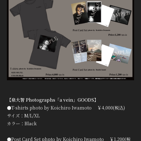
【泉大智 Photographs「a vein」GOODS】
●T-shirts photo by Koichiro Iwamoto ￥4,000(税込)
サイズ：M/L/XL
カラー：Black
●Post Card Set phpto by Koichiro Iwamoto ￥1,200(税