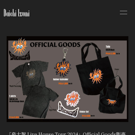
NEWS
SCHEDULE
PROFILE
DISCOGRAPHY
VIDEO
MOVIE
PHOTO
無料会員登録
ログイン
「泉大智 Live House Tour 2024」Official Goods販売