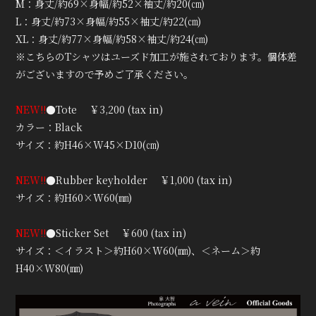
M：身丈/約69×身幅/約52×袖丈/約20(㎝)
L：身丈/約73×身幅/約55×袖丈/約22(㎝)
XL：身丈/約77×身幅/約58×袖丈/約24(㎝)
※こちらのTシャツはユーズド加工が施されております。個体差
がございますので予めご了承ください。
NEW!!
●Tote ￥3,200 (tax in)
カラー：Black
サイズ：約H46×W45×D10(㎝)
NEW!!
●Rubber keyholder ￥1,000 (tax in)
サイズ：約H60×W60(㎜)
NEW!!
●Sticker Set ￥600 (tax in)
サイズ：＜イラスト＞約H60×W60(㎜)、＜ネーム＞約
H40×W80(㎜)