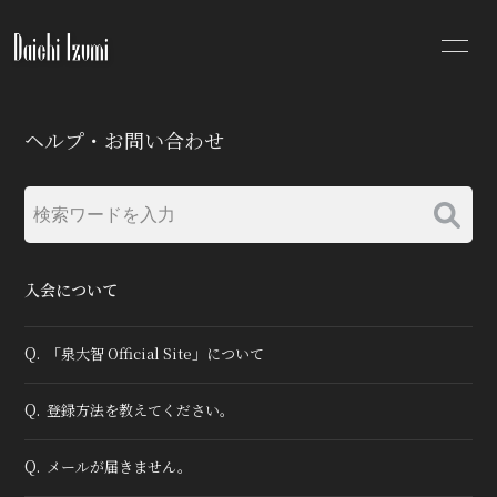
NEWS
SCHEDULE
ヘルプ・お問い合わせ
PROFILE
DISCOGRAPHY
VIDEO
MOVIE
PHOTO
入会について
Q.
「泉大智 Official Site」について
Q.
登録方法を教えてください。
無料会員登録
ログイン
Q.
メールが届きません。